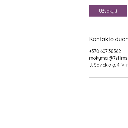
a
l
Užsakyti
Kontakto duo
+370 607 38562
mokymai@7sfilms.
J. Savickio g. 4, Vi