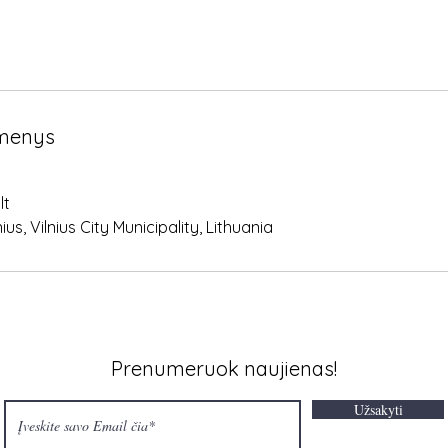
menys
lt
lnius, Vilnius City Municipality, Lithuania
Prenumeruok naujienas!
Užsakyti